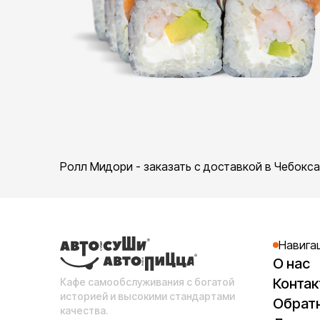
Ролл Мидори - заказать с доставкой в Чебокс
Навига
О нас
Конта
Кафе самообслуживания с богатой
историей и высокими стандартами
Обратн
качества.