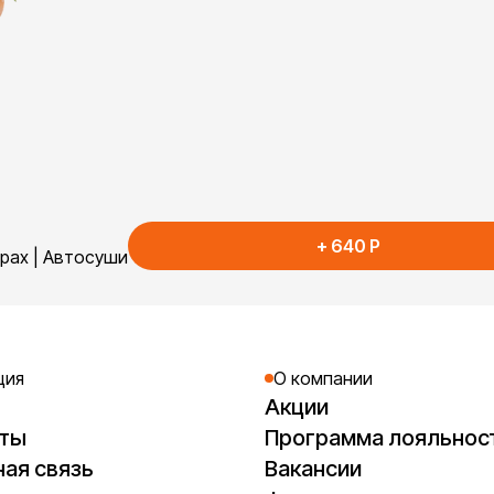
+
640
P
арах | Автосуши
ция
О компании
Акции
кты
Программа лояльнос
ая связь
Вакансии