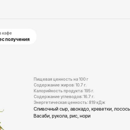
в кафе
с получения
Пищевая ценность на 100 г
Содержание жиров:
10.7
г.
Калорийность продукта:
195
г.
Содержание углеводов:
16.7
г.
Энергетическая ценность:
819
кДж
Сливочный сыр, авокадо, креветки, лосось
Васаби, рукола, рис, нори