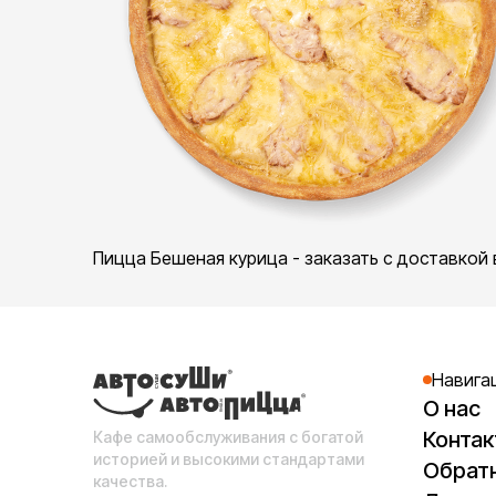
Пицца Бешеная курица - заказать с доставкой 
Навига
О нас
Конта
Кафе самообслуживания с богатой
историей и высокими стандартами
Обратн
качества.