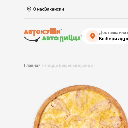
О нас
Вакансии
Доставка или 
Выбери адре
Главная
пицца Бешеная курица