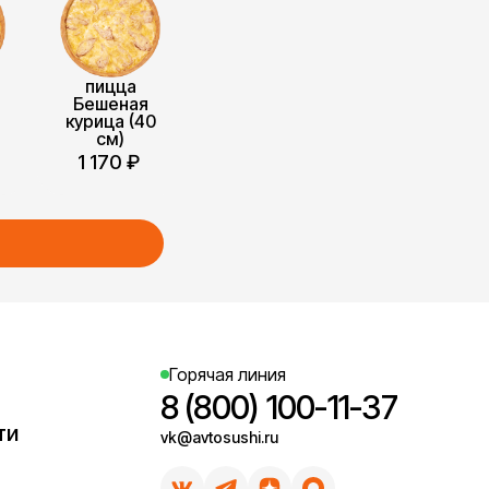
пицца
Бешеная
3
курица (40
см)
1 170
₽
Горячая линия
8 (800) 100-11-37
ти
vk@avtosushi.ru