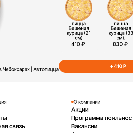
пицца
пицца
Бешеная
Бешеная
курица (21
курица (3
см)
см).
410
₽
830
₽
+
410
P
в Чебоксарах | Автопицца
ция
О компании
Акции
кты
Программа лояльнос
ая связь
Вакансии