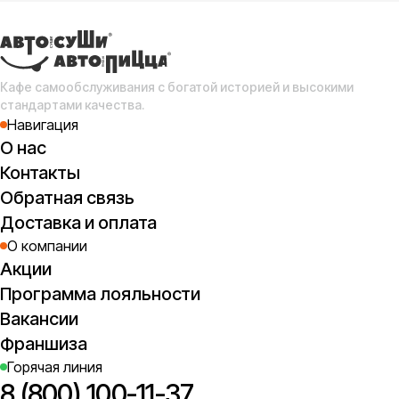
Сок
Кафе самообслуживания с богатой историей и высокими
стандартами качества.
Навигация
О нас
Контакты
Ап
ма
Обратная связь
Доставка и оплата
О компании
Акции
Программа лояльности
Вакансии
сок
Франшиза
Че
Горячая линия
8 (800) 100-11-37