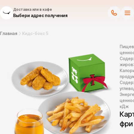
Доставка или в кафе
Выбери адрес получения
Главная
Кидс-бокс 5
Пищев
ценнос
Содер
жиров
Калор
продук
Содер
углево
Энерг
ценно
кДж
Кар
фри