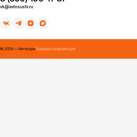
vk@avtosushi.ru
сок
©
2026
— Автосуши
Правовая информация